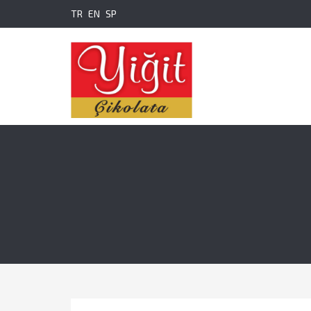
TR
EN
SP