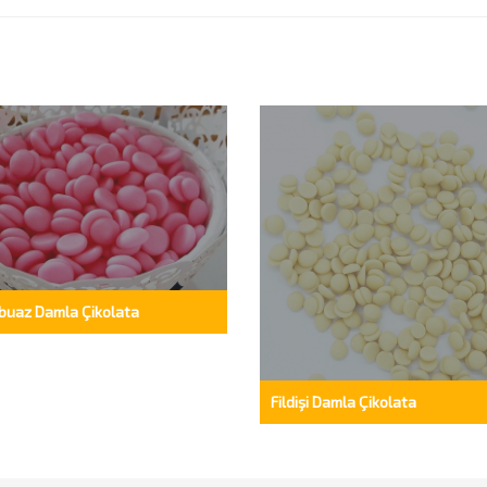
buaz Damla Çikolata
Fildişi Damla Çikolata