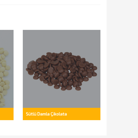
Sütlü Damla Çikolata